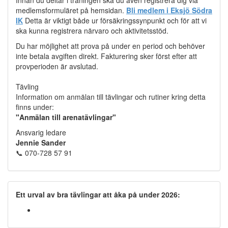
Innan du deltar i träningen ska du även registrera dig via
medlemsformuläret på hemsidan.
Bli medlem i Eksjö Södra
IK
Detta är viktigt både ur försäkringssynpunkt och för att vi
ska kunna registrera närvaro och aktivitetsstöd.
Du har möjlighet att prova på under en period och behöver
inte betala avgiften direkt. Fakturering sker först efter att
provperioden är avslutad.
Tävling
Information om anmälan till tävlingar och rutiner kring detta
finns under:
"Anmälan till arenatävlingar"
Ansvarig ledare
Jennie Sander
📞 070-728 57 91
Ett urval av bra tävlingar att åka på under 2026: