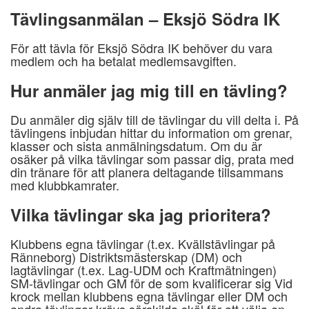
Tävlingsanmälan – Eksjö Södra IK
För att tävla för Eksjö Södra IK behöver du vara
medlem och ha betalat medlemsavgiften.
Hur anmäler jag mig till en tävling?
Du anmäler dig själv till de tävlingar du vill delta i. På
tävlingens inbjudan hittar du information om grenar,
klasser och sista anmälningsdatum. Om du är
osäker på vilka tävlingar som passar dig, prata med
din tränare för att planera deltagande tillsammans
med klubbkamrater.
Vilka tävlingar ska jag prioritera?
Klubbens egna tävlingar (t.ex. Kvällstävlingar på
Ränneborg) Distriktsmästerskap (DM) och
lagtävlingar (t.ex. Lag-UDM och Kraftmätningen)
SM-tävlingar och GM för de som kvalificerar sig Vid
krock mellan klubbens egna tävlingar eller DM och
andra tävlingar krävs särskilda skäl för att välja en