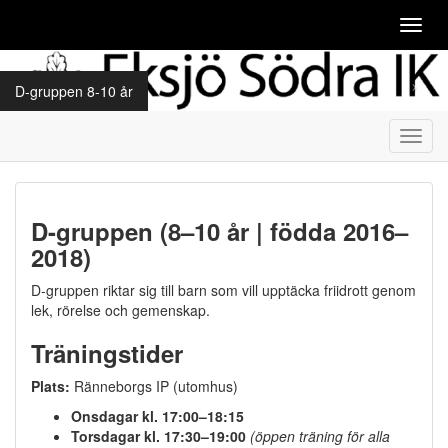
Toggl
navig
D-gruppen 8-10 år
Toggl
navig
D-gruppen (8–10 år | födda 2016–
2018)
D-gruppen riktar sig till barn som vill upptäcka friidrott genom
lek, rörelse och gemenskap.
Träningstider
Plats:
Ränneborgs IP (utomhus)
Onsdagar kl. 17:00–18:15
Torsdagar kl. 17:30–19:00
(öppen träning för alla