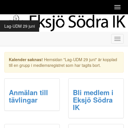
Toggl
navig
Lag-UDM 29 juni
Toggl
navig
Kalender saknas!
Hemsidan "Lag-UDM 29 juni" är kopplad
till en grupp i medlemsregistret som har tagits bort.
Anmälan till
Bli medlem i
tävlingar
Eksjö Södra
IK