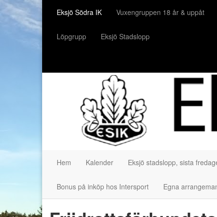
Eksjö Södra IK
Vuxengruppen 18 år & uppåt
Löpgrupp
Eksjö Stadslopp
Hem
Kalender
Eksjö stadslopp, sista freda
Bonus på inköp hos Intersport
Egna arrangem