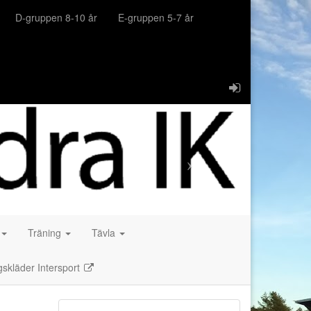
D-gruppen 8-10 år
E-gruppen 5-7 år
Träning
Tävla
gskläder Intersport