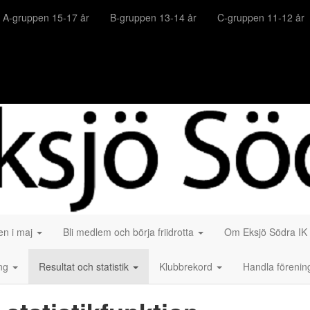
A-gruppen 15-17 år
B-gruppen 13-14 år
C-gruppen 11-12 år
gen i maj
Bli medlem och börja friidrotta
Om Eksjö Södra IK
ang
Resultat och statistik
Klubbrekord
Handla förenin