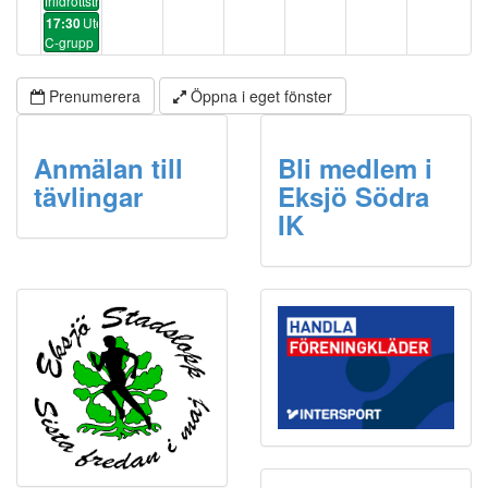
friidrottsträning
Uteträning
17:30
C-grupp
Prenumerera
Öppna i eget fönster
Anmälan till
Bli medlem i
tävlingar
Eksjö Södra
IK