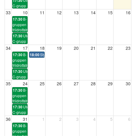
Uteträning
17:30
C-grupp
33
10
11
12
13
14
15
16
B-
17:30
gruppen
friidrottsträning
Uteträning
17:30
C-grupp
34
17
18
19
20
21
22
23
B-
Styrelsemöte
17:30
18:00
gruppen
friidrottsträning
Uteträning
17:30
C-grupp
35
24
25
26
27
28
29
30
B-
17:30
gruppen
friidrottsträning
Uteträning
17:30
C-grupp
36
31
1
2
3
4
5
6
B-
17:30
gruppen